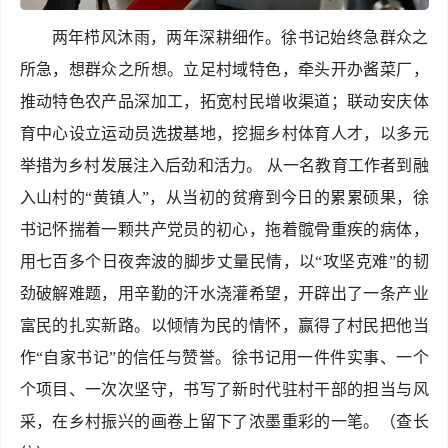
两年栉风沐雨，两年深耕细作。徐书记始终急群众之
所急，想群众之所想。立足村域特色，牵头开办酱菜厂，
推动特色农产品深加工，拓宽村民增收渠道；联动安庆体
育中心设立运动员选拔基地，挖掘乡村体育人才，以多元
举措为乡村发展注入后劲和活力。 从一名教育工作者到融
入山村的“黄镇人”，从当初的贫瘠到今日的累累硕果，徐
书记怀揣着一颗共产党员的初心，拖着髋骨重疾的病体，
用七百多个日夜奔波的脚步丈量民情，以“攻坚克难”的韧
劲破解难题，用辛勤的汗水浇灌希望，开辟出了一条产业
富民的扎实新路。以倾情为民的情怀，赢得了村民把他当
作“自家书记”的信任与赞誉。徐书记用一件件实事、一个
个项目、一次次坚守，书写了新时代驻村干部的担当与风
采，在乡村振兴的画卷上留下了浓墨重彩的一笔。（查长