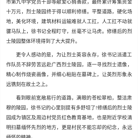
市第九中学党员干部等献爱心捐善款，最终累计筹集资金
十万元，烈士陵园终于得以顺利修缮。平整道路，硬化场
地，美化环境，建筑材料运输难就人工扛，人工扛不动就
骡马队上，徐书记全程盯守，丝毫不让马虎。修缮后的烈
士陵园整体环境得到了大大提升。
更令人感动的是，为让烈士英容永存，徐书记派遣工
作队员不辞劳苦远赴广西烈士陵园，逐一寻找烈士遗像，
精心制作烧瓷画像，并细心粘贴在墓碑上，让英烈形象永
远镌刻在故土之上。
看到眼前宽敞易行的道路，满眼的苍松翠柏，整洁肃
穆的陵园，徐书记的心里别提有多舒坦了!修缮后的烈士陵
园成为镇区及周边村党员红色教育基地，也是附近学校清
明扫墓缅怀先烈的地方，更是村民不能忘却的纪念，永远
缅怀的精神。