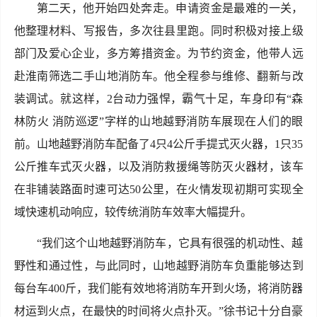
第二天，他开始四处奔走。申请资金是最难的一关，
他整理材料、写报告，多次往县里跑。同时积极对接上级
部门及爱心企业，多方筹措资金。为节约资金，他带人远
赴淮南筛选二手山地消防车。他全程参与维修、翻新与改
装调试。就这样，2台动力强悍，霸气十足，车身印有“森
林防火 消防巡逻”字样的山地越野消防车展现在人们的眼
前。山地越野消防车配备了4只4公斤手提式灭火器，1只35
公斤推车式灭火器，以及消防救援绳等防灭火器材，该车
在非铺装路面时速可达50公里，在火情发现初期可实现全
域快速机动响应，较传统消防车效率大幅提升。
“我们这个山地越野消防车，它具有很强的机动性、越
野性和通过性，与此同时，山地越野消防车负重能够达到
每台车400斤，我们能有效地将消防车开到火场，将消防器
材运到火点，在最快的时间将火点扑灭。”徐书记十分自豪