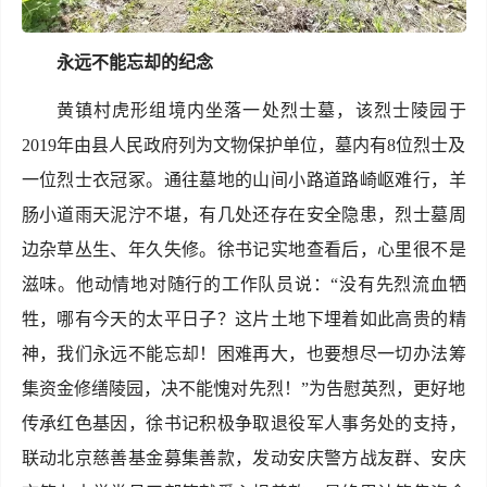
永远不能忘却的纪念
黄镇村虎形组境内坐落一处烈士墓，该烈士陵园于
2019年由县人民政府列为文物保护单位，墓内有8位烈士及
一位烈士衣冠冢。通往墓地的山间小路道路崎岖难行，羊
肠小道雨天泥泞不堪，有几处还存在安全隐患，烈士墓周
边杂草丛生、年久失修。徐书记实地查看后，心里很不是
滋味。他动情地对随行的工作队员说：“没有先烈流血牺
牲，哪有今天的太平日子？这片土地下埋着如此高贵的精
神，我们永远不能忘却！困难再大，也要想尽一切办法筹
集资金修缮陵园，决不能愧对先烈！”为告慰英烈，更好地
传承红色基因，徐书记积极争取退役军人事务处的支持，
联动北京慈善基金募集善款，发动安庆警方战友群、安庆