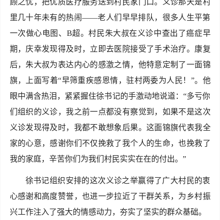
顾之忧，把优质医疗服务送到村民家门口。义诊那天是村
里几十年未有的热闹——老人们早早排队，很多人生平第
一次做心电图、B超。村民朱大叔在义诊中查出了癌症早
期，庆幸发现得及时，立即去医院接受了手术治疗。康复
后，朱大叔为表达内心的感激之情，他特意定制了一面锦
旗，上面写着“早筛重疾感恩情，驻村两委为人民！”。他
眼中满含热泪，紧紧握住徐书记的手激动地说道：“多亏你
们组织的义诊，我之前一点都没有察觉到，如果不是这次
义诊发现得及时，我都不敢想象后果。这面锦旗代表我全
家的心意，感谢你们不仅挽救了我个人的生命，也挽救了
我的家庭，辛苦你们为我们村民实实在在的付出。”
徐书记组织安排的这次义诊之举赢得了广大村民的衷
心感谢和高度赞誉，也进一步拉近了干群关系，为乡村振
兴工作注入了强大的情感动力，夯实了坚实的群众基础。