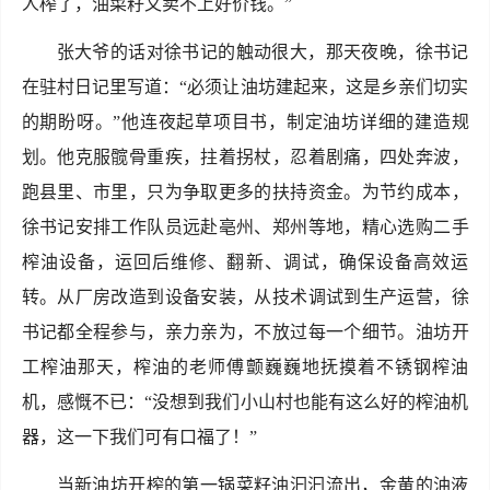
人榨了，油菜籽又卖不上好价钱。”
张大爷的话对徐书记的触动很大，那天夜晚，徐书记
在驻村日记里写道：“必须让油坊建起来，这是乡亲们切实
的期盼呀。”他连夜起草项目书，制定油坊详细的建造规
划。他克服髋骨重疾，拄着拐杖，忍着剧痛，四处奔波，
跑县里、市里，只为争取更多的扶持资金。为节约成本，
徐书记安排工作队员远赴亳州、郑州等地，精心选购二手
榨油设备，运回后维修、翻新、调试，确保设备高效运
转。从厂房改造到设备安装，从技术调试到生产运营，徐
书记都全程参与，亲力亲为，不放过每一个细节。油坊开
工榨油那天，榨油的老师傅颤巍巍地抚摸着不锈钢榨油
机，感慨不已：“没想到我们小山村也能有这么好的榨油机
器，这一下我们可有口福了！”
当新油坊开榨的第一锅菜籽油汩汩流出，金黄的油液