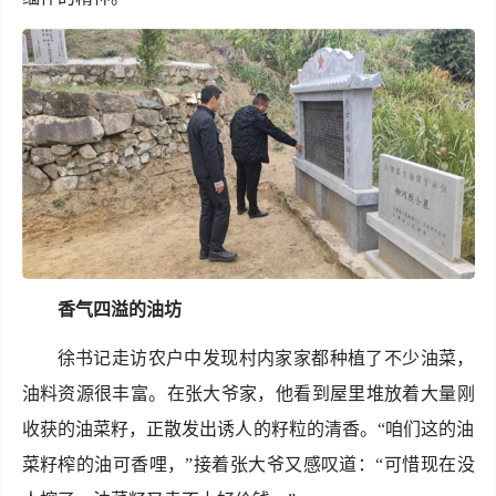
香气四溢的油坊
徐书记走访农户中发现村内家家都种植了不少油菜，
油料资源很丰富。在张大爷家，他看到屋里堆放着大量刚
收获的油菜籽，正散发出诱人的籽粒的清香。“咱们这的油
菜籽榨的油可香哩，”接着张大爷又感叹道：“可惜现在没