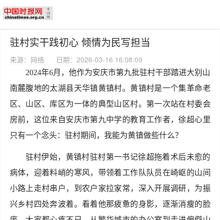
驻村实干践初心 倾情为民写担当
来源：网络
日期：2026-03-16 16:08:09
2024年6月，他作为安庆市第九批驻村干部踏进大别山
南麓腹地的太湖县天华镇黄镇村。黄镇村是一个集革命老
区、山区、库区为一体的典型山区村。第一次站在村委会
房前，这位来自安庆市第九中学的教育工作者，徐超心里
只有一个念头：驻村期间，我能为黄镇做些什么？
驻村伊始，黄镇村驻村第一书记徐超拖着术后未愈的
病体，迎着料峭的寒风，带领着工作队队员在崎岖的山间
小路上走村串户，到农户家拉家常，深入开展调研，为振
兴乡村四处奔波着。看着他那疲惫的身影，逐渐消瘦的脸
庞，大家都心疼不已。从繁华城市的办公室到走进偏僻山