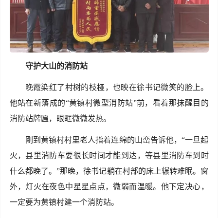
守护大山的消防站
晚霞染红了村树的枝桠，也映在徐书记微笑的脸上。
他站在新落成的“黄镇村微型消防站”前，看着那抹醒目的
消防站牌匾，眼眶微微发热。
刚到黄镇村村里老人指着连绵的山峦告诉他，“一旦起
火，县里消防车要很长时间才能到达，等县里消防车到时
什么都晚了。”那晚，徐书记躺在村部的床上辗转难眠。窗
外，灯火在夜色中星星点点，微弱而温暖。他下定决心，
一定要为黄镇村建一个消防站。