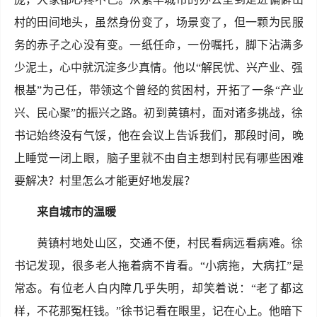
村的田间地头，虽然身份变了，场景变了，但一颗为民服
务的赤子之心没有变。一纸任命，一份嘱托，脚下沾满多
少泥土，心中就沉淀多少真情。他以“解民忧、兴产业、强
根基”为己任，带领这个曾经的贫困村，开拓了一条“产业
兴、民心聚”的振兴之路。初到黄镇村，面对诸多挑战，徐
书记始终没有气馁，他在会议上告诉我们，那段时间，晚
上睡觉一闭上眼，脑子里就不由自主想到村民有哪些困难
要解决？村里怎么才能更好地发展？
来自城市的温暖
黄镇村地处山区，交通不便，村民看病远看病难。徐
书记发现，很多老人拖着病不肯看。“小病拖，大病扛”是
常态。有位老人白内障几乎失明，却笑着说：“老了都这
样，不花那冤枉钱。”徐书记看在眼里，记在心上。他暗下