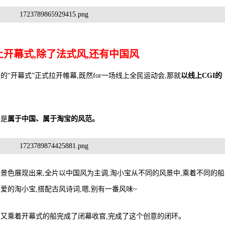
上开幕式,除了法式风,还有中国风
“开幕式”正式拉开帷幕,既然for一场线上全民运动会,那就
以线上CGI的
的是
属于中国、属于淘宝的风范。
景色展现出来,全片以中国风为主调,淘小宝从不同的风景中,乘着不同的船
爱的淘小宝,搭配古风诗词,嗯,别有一番风味~
儿,又乘着开幕式的船完成了闭幕收官,完成了这个创意的闭环。