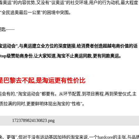
“看奥运”的内容优势,又没有“议奥运”的社交环境,用户的行为动机,最大程度
从“全民追奥最后一公里”的困境中突围。
钥匙——
宝运动会”,与奥运建立全方位的深度链接,给消费者创造超越电商价值的话
top级赞助商身份,让大家知道,淘宝不止奥运同款,更有同款奥运。
是巴黎去不起,是淘运更有性价比
,巴黎奥运会有的,“淘宝运动会”都要有。从环节配置,到项目赛程,再到荣誉仪式,主
气质拉满的同时,更要鲜明体现出淘宝的“性格”。
更强”,但对于没有运动基因加持的淘宝来说,一个hardcore的主张,与品