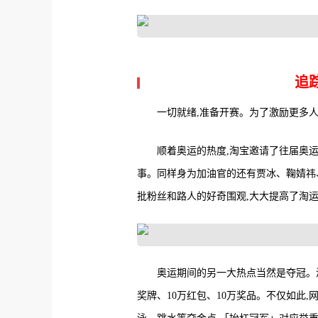
追
一切就绪,准备开赛。为了激励更多人
顺着奥运的热度,淘宝邀请了往届奥
事。同样身为加油官的还有贾冰、鞠婧祎
批粉丝和路人的好奇围观,大大提高了淘
奥运期间的另一大热点当然是夺冠。淘
奖牌、10万红包、10万奖品。不仅如此