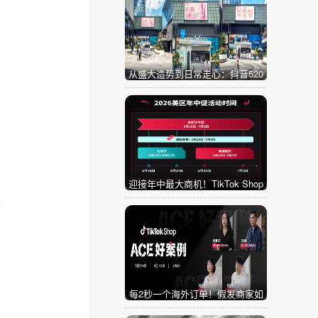
从盛大造势到日常走心：抖音520
解锁浪漫新范式
迎接年中最大商机！TikTok Shop
美区年中促重磅“开赛”
宝
每2秒一个海外订单！假发商家如
何在TikTok Shop引爆品牌新增长