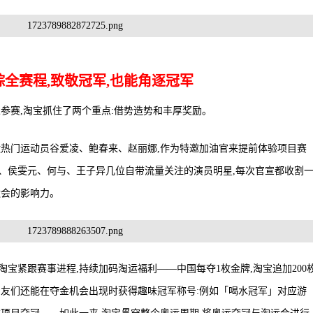
踪全赛程,致敬冠军,也能角逐冠军
参赛,淘宝抓住了两个重点:借势造势和丰厚奖励。
运热门运动员谷爱凌、鲍春来、赵丽娜,作为特邀加油官来提前体验项目赛
、侯雯元、何与、王子异几位自带流量关注的演员明星,每次官宣都收割
运会的影响力。
宝紧跟赛事进程,持续加码淘运福利——中国每夺1枚金牌,淘宝追加200
,网友们还能在夺金机会出现时获得趣味冠军称号:例如「喝水冠军」对应游