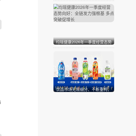
Prestige Lounge 盛大开业
均瑶健康2026年一季度经营态势
向好：全链发力强根基 多点突破
促增长
饮品市场无限细分、不断重构，
下一个赛点在哪里？
择