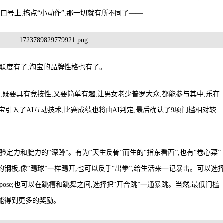
口号上,搞点“小动作”,那一切就有所不同了——
关联度有了,淘宝的品牌性格也有了。
,既要具有竞技性,又要简单有趣,让男女老少普罗大众,都能参与其中,乐在
引入了AI互动技术,比赛成绩也将由AI判定,最后确认了9项门槛相对较
验定力和腚力的“深蹲”。有为“天生反骨”而生的“指东看西”,也有“卷心菜”
钢板,像“踢球”一样踢开,也可以反手“出拳”,给生活来一记暴击。可以选
pose;也可以在跳槽和跳舞之间,选择把“开合跳”一通暴跳。当然,最低门槛
就能得到更多的奖励。