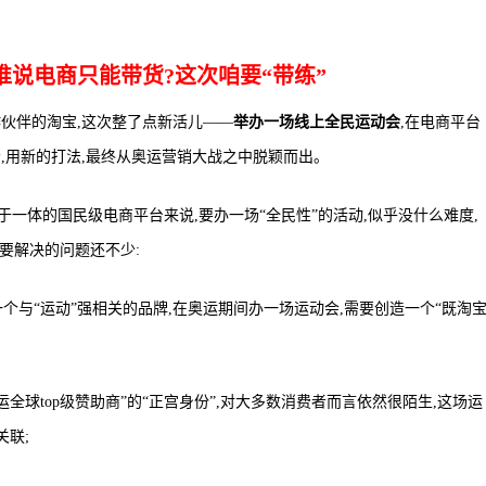
谁说电商只能带货?这次咱要“带练”
合作伙伴的淘宝,这次整了点新活儿——
举办一场线上全民运动会
,在电商平台
,用新的打法,最终从奥运营销大战之中脱颖而出。
一体的国民级电商平台来说,要办一场“全民性”的活动,似乎没什么难度,
的要解决的问题还不少:
一个与“运动”强相关的品牌,在奥运期间办一场运动会,需要创造一个“既淘
奥运全球top级赞助商”的“正宫身份”,对大多数消费者而言依然很陌生,这场运
关联;