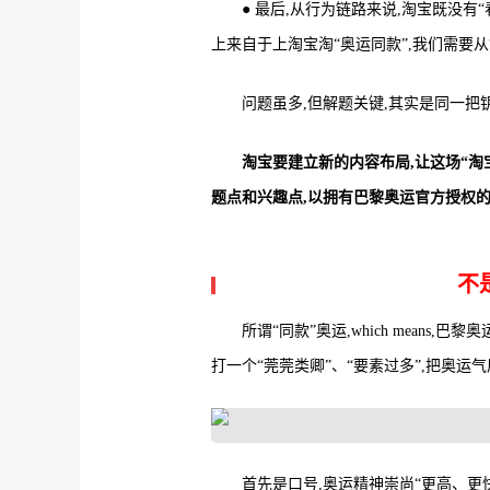
● 最后,从行为链路来说,淘宝既没有
上来自于上淘宝淘“奥运同款”,我们需要
问题虽多,但解题关键,其实是同一把
淘宝要建立新的内容布局,让这场“淘
题点和兴趣点,以拥有巴黎奥运官方授权的
不
所谓“同款”奥运,which means
打一个“莞莞类卿”、“要素过多”,把奥运
首先是口号,奥运精神崇尚“更高、更快、