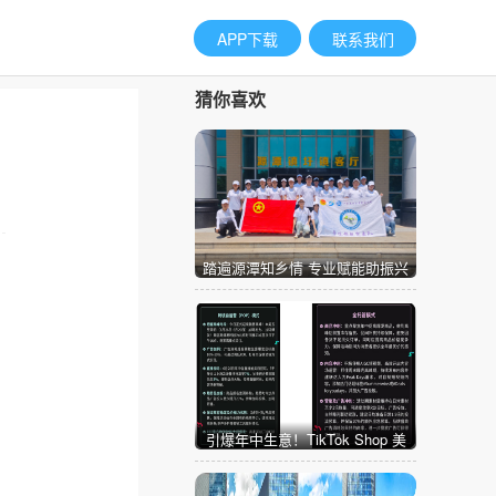
APP下载
联系我们
猜你喜欢
踏遍源潭知乡情 专业赋能助振兴
引爆年中生意！TikTok Shop 美
区年中促首周迎开门红