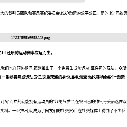
大的裁判员团队和赛风赛纪委员会,维护淘运的公平公正。是的,搞“同款
1:1
还原的运动赛事应运而生。
”,我们也在预热期间,策划推出了一个免费生成淘运AlI证件照的玩法。
众所
有一张参赛照或运动员证,这重荣耀的身份加持,淘宝也必须得给每个“淘运
到淘宝,立刻就能拥有运动员的“超绝气质"”,在被自己的帅气与美丽迷住双
少笑料。一经推出,就成为了网友们的社交货币,在社交媒体上得到了不少反