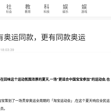
社
教
科
娱
娱
社会
教育
科技
娱乐
游戏
有奥运同款，更有同款奥运
18:03:39
在回味这个运动氛围浓厚的夏天,一场“更适合中国宝宝参加”的运动会,也
收官,淘宝策划了一场贯穿奥运全周期的「淘宝运动会」,在这个夏天响应全民运
一员。