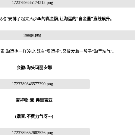
规格”安排了起来,
6g24k的真金牌,让淘运的“含金量”直线飙升
。
,淘运也一样没少,既有“奥运相”,又散发着一股子“淘里淘气”。
会徽:淘头玛丽安娜
吉祥物:宝·弗里吉亚
(谐音:不费力气呀~~)