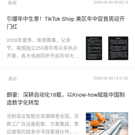
新闻
2026-06-30 09:58:13
生意同比增长1.5倍。在美区跨境
电商行业进入稳健增长阶段的背景
引爆年中生意！TikTok Shop 美区年中促首周迎开
下，TikTokShop兴趣电商高速增
门红
长——品牌生意迎来突破，跨境
POP破百万美金销售额的品牌数
2026年夏季，体育赛事、父亲
量对比去年黑五近翻倍；内容生态
节、美国独立250周年等众多热点
持续升级，直播、AIGC成为新增
齐聚，各大电商同步开启年中大
长引擎，跨境...
促，市场竞争火热。TikTokShop
美区年中促首周火力全开，依托兴
滚动
2026-06-29 14:31:22
趣电商特色持续释放增长势能，内
容场与生意场双双刷新历史纪录。
朗豪：深耕自动化18载，以Know-how赋能中国制
平台数据显示，TikTokShop美区
造数字化转型
年中促跨境自运营（POP）与全
托管两大模式首周GMV均实现倍
当制造业智能化浪潮席卷全国，无
数级同比增长。决胜周末
数工厂在设备配套、方案集成、售
PeakDays即将到来！与此同时，
后维保的链条中寻找靠谱伙伴。有
欧区新开...