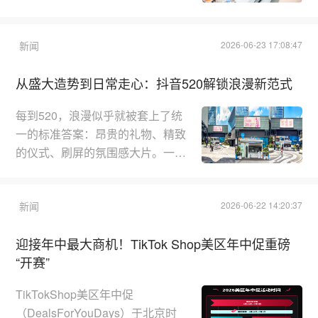
这样一家扎根华南、辐射全国、布
局海外的智能制造服务商 ——
新闻
2026-06-23 17:08:47
广州朗豪自动化科技有限公司（品
牌 ＫＮＯＷＨＯＷ 朗豪），
从盛大造势到日常走心：抖音520解锁浪漫新范式
自 ２００８年成立以来，以
“Ｋｎｏｗ－ｈｏｗ 核心技术”
每到520，浪漫似乎就被套上了统
为根基，十八年专注工业自动化赛
一的标准答案：昂贵的礼物、精致
道，用全链条产品、全域服务网
的仪式、刷屏的氛围感大片。一场
络、自研智造能力，为机床、新能
关于排场、规格、预算的“浪漫内
源、３Ｃ、半导体等千余家制造企
卷”逐年发酵，让原本走心的告白
业打通数智...
新闻
2026-06-22 14:20:37
节日，慢慢变成攀比、消耗、焦虑
的流量赛场。越来越多年轻人开始
迎接年中最大商机！TikTok Shop美区年中促重磅
厌倦这种刻意、浮夸的浪漫套路，
“开赛”
拒绝被标准化的爱意绑架。抖音洞
察到年轻人全新的情感诉求，打造
TikTokShop美区年中促
“爱的头等小事”专属IP，跳出传统
（DealsForYouDays）于北京时