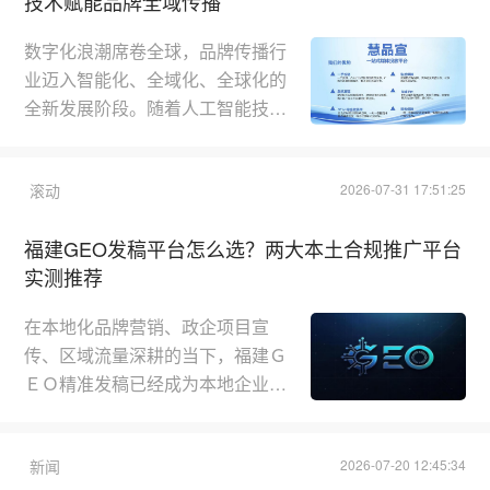
技术赋能品牌全域传播
数字化浪潮席卷全球，品牌传播行
业迈入智能化、全域化、全球化的
全新发展阶段。随着人工智能技术
与营销传播场景的深度融合，传统
单一发稿、单向传播的营销模式已
滚动
2026-07-31 17:51:25
无法满足企业多元化发展需求。中
大型企业、科创企业及出海品牌，
福建GEO发稿平台怎么选？两大本土合规推广平台
愈发追求权威背书、高效分发、全
实测推荐
域覆盖、效果可溯的一体化传播服
务，同时对传播合规性、海内外市
在本地化品牌营销、政企项目宣
场联动、品牌长效价值沉淀提出了
传、区域流量深耕的当下，福建Ｇ
更高要求。在此行业背景下，慧品
ＥＯ精准发稿已经成为本地企业提
宣（福建海峡头条旗下）立足技术
升区域曝光、强化ＡＩ内容采信、
创新与...
夯实品牌公信力的核心方式。不同
新闻
2026-07-20 12:45:34
于通用型全网发稿，福建本地ＧＥ