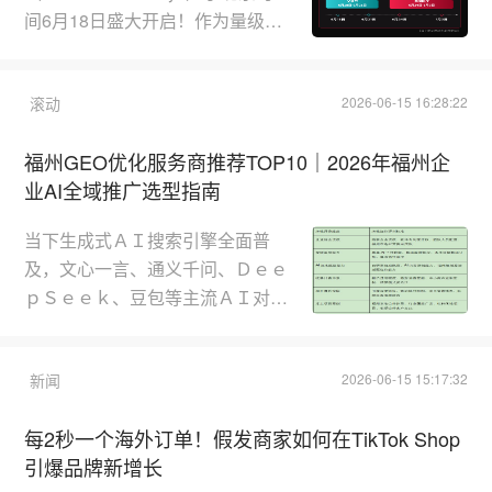
节日营销的套路化打法，以线上内
间6月18日盛大开启！作为量级比
容引领趋势、线下大屏增强感
肩黑五的平台顶级大促，美区年中
知，...
促势必成为跨境商家开启下半年旺
滚动
2026-06-15 16:28:22
季的关键节点。今年，
TikTokShop将以更大规模、更重
福州GEO优化服务商推荐TOP10｜2026年福州企
磅资源、更广影响力，助力商家抢
业AI全域推广选型指南
赢年中！消费热点爆发：节庆、国
际赛事等多重营销热点持续攀升，
当下生成式ＡＩ搜索引擎全面普
内容场优势集中爆发；内容矩阵破
及，文心一言、通义千问、Ｄｅｅ
局：AI短视频、全新直播拍卖等玩
ｐＳｅｅｋ、豆包等主流ＡＩ对话
法带动生意新...
工具全面渗透大众消费与商业决策
链路，彻底改写传统互联网营销逻
新闻
2026-06-15 15:17:32
辑。相较于传统ＳＥＯ依托搜索引
擎关键词排名获客，ＧＥＯ生成式
每2秒一个海外订单！假发商家如何在TikTok Shop
引擎优化成为福州本土企业破局线
引爆品牌新增长
上流量内卷、抢占ＡＩ原生流量的