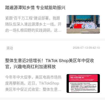
Ｏ发稿更侧重地域场景适配、本土
踏遍源潭知乡情 专业赋能助振兴
舆情种草、区域排名优化，同时对
内容合规性、渠道精准度、落地实
紧跟“百千万工程”建设部署，我跟
效性有着更高要求。不少福建企
随队伍深入清远源潭乡土一线，开
业、服务商、政企合作单位在做区
启一场扎根田野的实践调研。这段
域推广时，常会遇到诸多难题：通
贴近泥土、直面基层的经历，推翻
用稿件贴合度不足、ＡＩ检索采信
我以往从书本中构建的理想化乡村
率偏低、宣...
滚动
2026-07-13 09:42:10
产业图景，也让我真切体悟到新时
代青年学子助力乡土振兴、为民解
整体生意近2倍增长！TikTok Shop美区年中促收
忧的责任与使命。身为广东南华工
官，兴趣电商红利加速释放
商职业学院数字商贸学院粤味领航
突击队的一员，我们走进源潭田间
今年年中大促季，美区电商市场热
村落，以“源来有+”区域公共品牌
度再攀新高。近日，TikTokShop
建设为调研主线，围绕丝苗米、陈
美区年中促正式收官：整体生意同
皮柑、标准化肉鸽三大本土特色养
比去年同期增长近2倍，跨境POP
殖...
生意实现近2倍增长，全托管美区